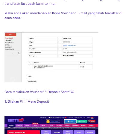
transferan itu sudah kami terima.
Maka anda akan mendapatkan Kode Voucher di Email yang telah terdaftar di
akun anda.
Cara Melakukan Voucher88 Deposit SantaGG
1. Silakan Pilih Menu Deposit