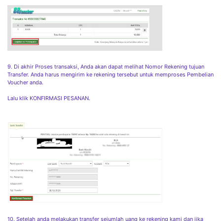
9. Di akhir Proses transaksi, Anda akan dapat melihat Nomor Rekening tujuan
Transfer. Anda harus mengirim ke rekening tersebut untuk memproses Pembelian
Voucher anda.
Lalu klik KONFIRMASI PESANAN.
10. Setelah anda melakukan transfer sejumlah uang ke rekening kami dan jika