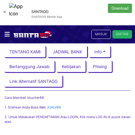
Download
×
SANTAGG
SANTAGG Mobile App
MASUK
DAFTAR
TENTANG KAMI
JADWAL BANK
Info
Bertanggung Jawab
Kebijakan
Phising
Link Alternatif SANTAGG
Cara Membeli Voucher88
1. Silahkan Anda Buka Web
JUALV88
2. Untuk Melakukan PENDAFTARAN Atau LOGIN, Klik menu LOG IN di pojok kanan
atas.